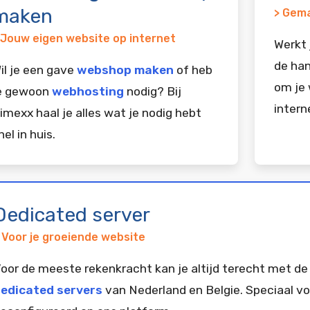
maken
> Gema
 Jouw eigen website op internet
Werkt 
de han
il je een gave
webshop maken
of heb
om je 
e gewoon
webhosting
nodig? Bij
intern
imexx haal je alles wat je nodig hebt
nel in huis.
Dedicated server
 Voor je groeiende website
oor de meeste rekenkracht kan je altijd terecht met de
edicated servers
van Nederland en Belgie. Speciaal vo