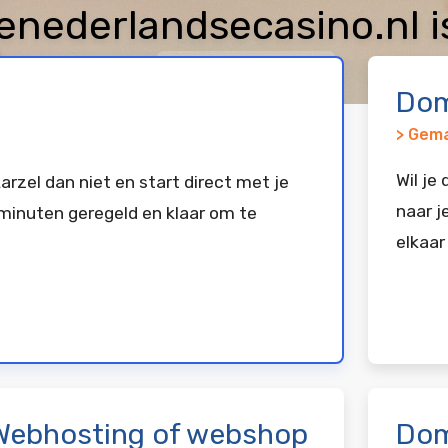
nederlandsecasino.nl i
keerd bij
Vimexx
Dom
> Gema
Wil je
arzel dan niet en start direct met je
naar j
minuten geregeld en klaar om te
elkaar
Webhosting of webshop
Dom