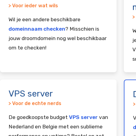
> Voor ieder wat wils
>
Wil je een andere beschikbare
domeinnaam checken
? Misschien is
W
jouw droomdomein nog wel beschikbaar
j
om te checken!
V
s
VPS server
> Voor de echte nerds
>
De goedkoopste budget
VPS server
van
V
Nederland en Belgie met een sublieme
d
performance en uptime? Bestel en zet